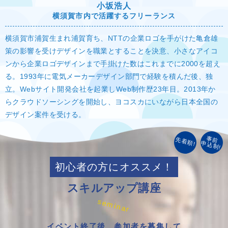
小坂浩人
横須賀市内で活躍するフリーランス
横須賀市浦賀生まれ浦賀育ち、NTTの企業ロゴを手がけた亀倉雄
策の影響を受けデザインを職業とすることを決意、小さなアイコ
ンから企業ロゴデザインまで手掛けた数はこれまでに2000を超え
る。1993年に電気メーカーデザイン部門で経験を積んだ後、独
立。Webサイト開発会社を起業しWeb制作歴23年目。2013年か
らクラウドソーシングを開始し、ヨコスカにいながら日本全国の
デザイン案件を受ける。
事前
先着順!
申込制!
初心者の方にオススメ！
スキルアップ講座
seminar
イベント終了後、参加者を募集して