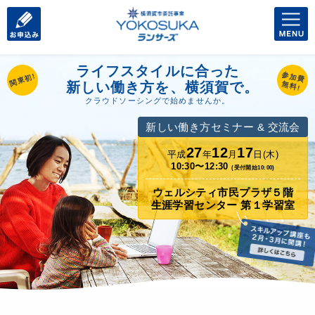
ライフスタイルに合った
参加費
関東初!
新しい働き方を、横須賀で。
無料!
クラウドソーシングで始めませんか。
新しい働き方セミナー & 交流会
27
12
17
平成
年
月
日(木)
10:30〜12:30
(受付開始10:00)
ウェルシティ市民プラザ５階
生涯学習センター 第１学習室