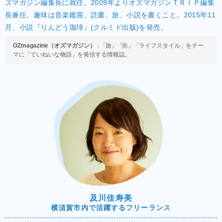
ズマガジン編集長に就任。2009年よりオズマガジンＴＲＩＰ編集
長兼任。趣味は音楽鑑賞、読書、旅、小説を書くこと。2015年11
月、小説『りんどう珈琲』(クルミド出版)を発売。
OZmagazine（オズマガジン）
:
「
旅
」「
街
」「
ライフスタイル
」
をテー
マに
「
ていねいな物語
」
を発信する情報誌。
及川佳寿美
横須賀市内で活躍するフリーランス