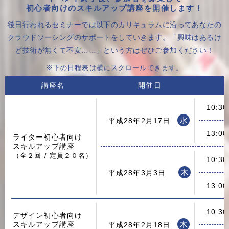
初心者向けのスキルアップ講座を開催します！
後日行われるセミナーでは以下のカリキュラムに沿って
あなたの
クラウドソーシングのサポートをしていきます。
「興味はあるけ
ど技術が無くて不安……」という方はぜひご参加ください！
※下の日程表は横にスクロールできます。
講座名
開催日
10:3
水
平成28年2月17日
13:0
ライター初心者向け
スキルアップ講座
（全２回 / 定員２０名）
10:3
木
平成28年3月3日
13:0
10:3
デザイン初心者向け
スキルアップ講座
木
平成28年2月18日