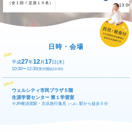
（全１回 / 定員１０名）
13:0
日時・会場
date
27
12
17
平成
年
月
日(木)
10:30〜12:30
(受付開始10:00)
place
ウェルシティ市民プラザ５階
生涯学習センター 第１学習室
※JR横須賀駅・京浜急行逸見
駅から徒歩５分
（へみ）