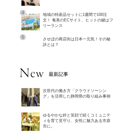
地域の特産品セットに1週間で100注
文！ 奄美のECサイト、ヒットの鍵はフ
リーランス
させぼの商店街は日本一元気！その秘
訣とは？
最新記事
次世代の働き方「クラウドソーシン
グ」を活用した静岡県の取り組み事例
ゆるやかな絆と笑顔で続くコミュニテ
ィを育て見守り、女性に魅力ある市原
市に。