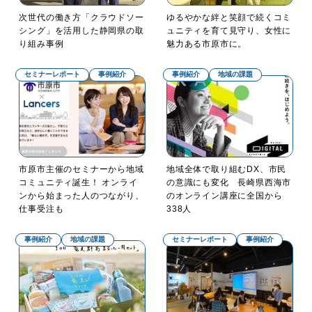
次世代の働き方「クラウドソー
ゆるやかな絆と笑顔で続くコミ
シング」を活用した静岡県の取
ュニティを育て見守り、女性に
り組み事例
魅力ある市原市に。
セミナーレポート
事例紹介
事例紹介
地域の課題
市原市主催のセミナーから地域
地域全体で取り組むDX、市民
コミュニティ誕生！ オンライ
の意識にも変化 長崎県西海市
ンから始まった人のつながり、
のオンライン講座に全国から
仕事受注も
338人
事例紹介
地域の課題
セミナーレポート
事例紹介