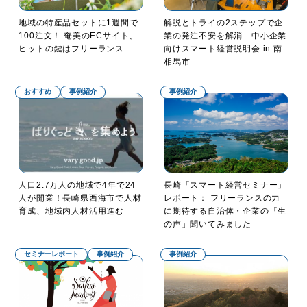
地域の特産品セットに1週間で
解説とトライの2ステップで企
100注文！ 奄美のECサイト、
業の発注不安を解消 中小企業
ヒットの鍵はフリーランス
向けスマート経営説明会 in 南
相馬市
おすすめ
事例紹介
事例紹介
人口2.7万人の地域で4年で24
長崎「スマート経営セミナー」
人が開業！長崎県西海市で人材
レポート： フリーランスの力
育成、地域内人材活用進む
に期待する自治体・企業の「生
の声」聞いてみました
セミナーレポート
事例紹介
事例紹介