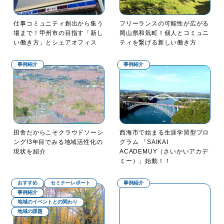
仕事コミュニティ創出から集う
フリーランスの可能性が広がる
場まで！甲州市の目指す「新し
岡山県和気町！個人とコミュニ
い働き方」とシェアオフィス
ティを繋げる新しい働き方
事例紹介
事例紹介
田舎だからこそクラウドソーシ
西海市で始まる生涯学習型プロ
ング!3年目でみる地域活性化の
グラム 「SAIKAI
現状を紹介
ACADEMUY（さいかいアカデ
ミー）」始動！！
おすすめ
セミナーレポート
事例紹介
事例紹介
地域のイベントとの関わり
地域の課題