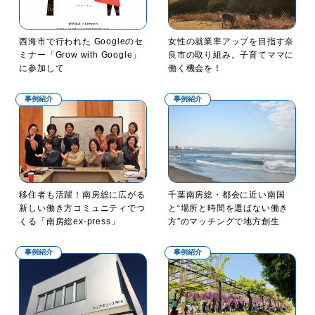
西海市で行われた Googleのセ
女性の就業率アップを目指す奈
ミナー「Grow with Google」
良市の取り組み。子育てママに
に参加して
働く機会を！
事例紹介
事例紹介
移住者も活躍！南房総に広がる
千葉南房総・都会に近い南国
新しい働き方コミュニティでつ
と“場所と時間を選ばない働き
くる「南房総ex-press」
方”のマッチングで地方創生
事例紹介
事例紹介